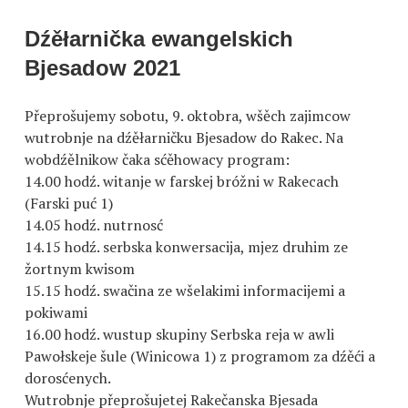
Dźěłarnička ewangelskich
Bjesadow 2021
Přeprošujemy sobotu, 9. oktobra, wšěch zajimcow
wutrobnje na dźěłarničku Bjesadow do Rakec. Na
wobdźělnikow čaka sćěhowacy program:
14.00 hodź. witanje w farskej bróžni w Rakecach
(Farski puć 1)
14.05 hodź. nutrnosć
14.15 hodź. serbska konwersacija, mjez druhim ze
žortnym kwisom
15.15 hodź. swačina ze wšelakimi informacijemi a
pokiwami
16.00 hodź. wustup skupiny Serbska reja w awli
Pawołskeje šule (Winicowa 1) z programom za dźěći a
dorosćenych.
Wutrobnje přeprošujetej Rakečanska Bjesada